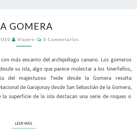
LA
LA GOMERA
GOMERA
Comentarios
 2010
Viajero
0 Comentarios
s con más encanto del archipiélago canario. Los gomeros
esde su isla, algo que parece molestar a los tinerfeños,
sta del majestuoso Teide desde la Gomera resulta
Nacional de Garajonay desde San Sebastián de la Gomera,
la superficie de la isla destacan una serie de roques o
LEER MÁS
LEER MÁS