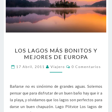
LOS
LOS LAGOS MÁS BONITOS Y
LAGOS
MEJORES DE EUROPA
MÁS
BONITOS
Comentarios
17 Abril, 2011
Viajero
0 Comentarios
Y
MEJORES
DE
Bañarse no es sinónimo de grandes aguas. Solemos
EUROPA
pensar que para disfrutar de un buen baño hay que ir a
la playa, y olvidamos que los lagos son perfectos para
darse un buen chapuzón. Lago Plitvice Los lagos de