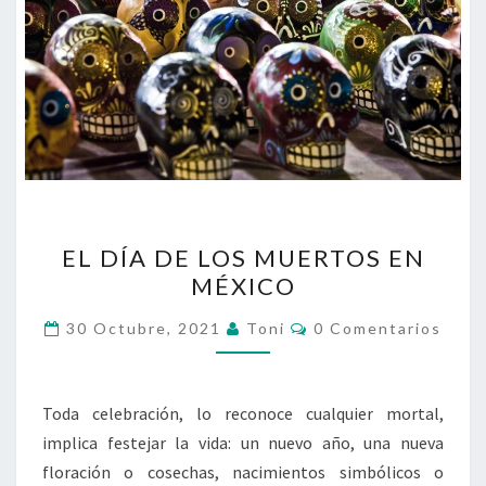
EL
EL DÍA DE LOS MUERTOS EN
DÍA
MÉXICO
DE
LOS
Comentarios
30 Octubre, 2021
Toni
0 Comentarios
MUERTOS
EN
MÉXICO
Toda celebración, lo reconoce cualquier mortal,
implica festejar la vida: un nuevo año, una nueva
floración o cosechas, nacimientos simbólicos o