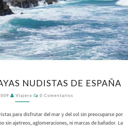
LAS
AYAS NUDISTAS DE ESPAÑA
MEJORES
PLAYAS
Comentarios
 2009
Viajero
0 Comentarios
NUDISTAS
DE
istas para disfrutar del mar y del sol sin preocuparse por
ESPAÑA
po sin ajetreos, aglomeraciones, ni marcas de bañador. La