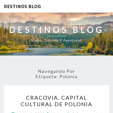
DESTINOS BLOG
DESTINOS BLOG
Viajes, Turismo Y Aventuras
Navegando Por
Etiqueta:
Polonia
CRACOVIA,
CRACOVIA, CAPITAL
CAPITAL
CULTURAL DE POLONIA
CULTURAL
DE
Comentarios