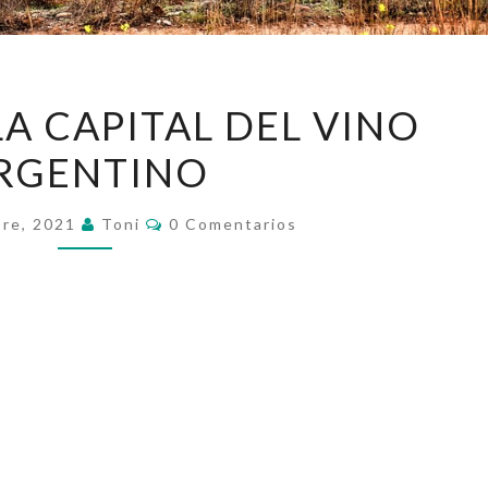
MENDOZA,
A CAPITAL DEL VINO
LA
RGENTINO
CAPITAL
DEL
Comentarios
VINO
bre, 2021
Toni
0 Comentarios
ARGENTINO