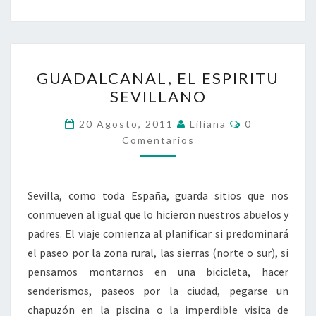
GUADALCANAL,
GUADALCANAL, EL ESPIRITU
EL
SEVILLANO
ESPIRITU
SEVILLANO
Comentarios
20 Agosto, 2011
Liliana
0
Comentarios
Sevilla, como toda España, guarda sitios que nos
conmueven al igual que lo hicieron nuestros abuelos y
padres. El viaje comienza al planificar si predominará
el paseo por la zona rural, las sierras (norte o sur), si
pensamos montarnos en una bicicleta, hacer
senderismos, paseos por la ciudad, pegarse un
chapuzón en la piscina o la imperdible visita de