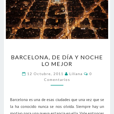
BARCELONA,
BARCELONA, DE DÍA Y NOCHE
DE
LO MEJOR
DÍA
Y
Comentarios
12 Octubre, 2011
Liliana
0
NOCHE
Comentarios
LO
MEJOR
Barcelona es una de esas ciudades que una vez que se
la ha conocido nunca se nos olvida. Siempre hay un
motivo para una nueva estancia en ella. Vale entonces