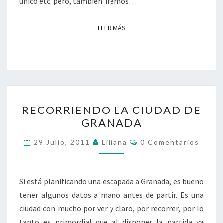
único etc. pero, también iremos…
LEER MÁS
LEER MÁS
RECORRIENDO
RECORRIENDO LA CIUDAD DE
LA
GRANADA
CIUDAD
DE
Comentarios
29 Julio, 2011
Liliana
0 Comentarios
GRANADA
Si está planificando una escapada a Granada, es bueno
tener algunos datos a mano antes de partir. Es una
ciudad con mucho por ver y claro, por recorrer, por lo
tanto es primordial que al disponer la partida ya