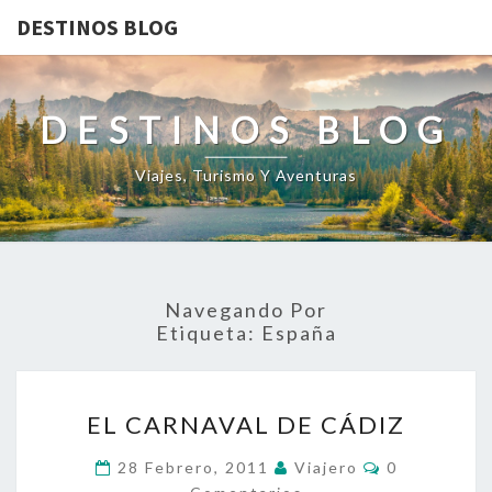
DESTINOS BLOG
DESTINOS BLOG
Viajes, Turismo Y Aventuras
Navegando Por
Etiqueta:
España
EL
EL CARNAVAL DE CÁDIZ
CARNAVAL
DE
Comentario
28 Febrero, 2011
Viajero
0
CÁDIZ