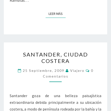
Ramblas…
LEER MÁS
LEER MÁS
SANTANDER,
SANTANDER, CIUDAD
CIUDAD
COSTERA
COSTERA
Comentari
25 Septiembre, 2009
Viajero
0
Comentarios
Santander goza de una belleza paisajística
extraordinaria debida principalmente a su ubicación
costera, a modo de península rodeada por la bahía y la