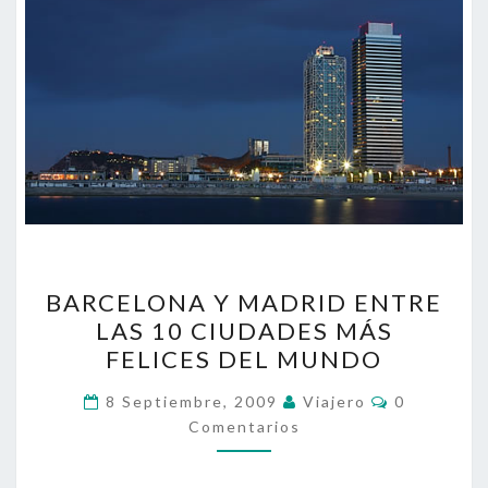
BARCELONA
BARCELONA Y MADRID ENTRE
Y
LAS 10 CIUDADES MÁS
MADRID
FELICES DEL MUNDO
ENTRE
LAS
Comentari
8 Septiembre, 2009
Viajero
0
10
Comentarios
CIUDADES
MÁS