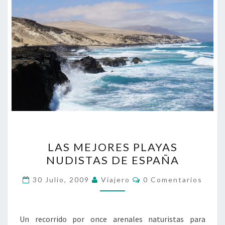
LAS
LAS MEJORES PLAYAS
MEJORES
NUDISTAS DE ESPAÑA
PLAYAS
NUDISTAS
Comentarios
30 Julio, 2009
Viajero
0 Comentarios
DE
ESPAÑA
Un recorrido por once arenales naturistas para